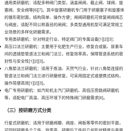
通用类研磨机：适配多种阀门类型，涵盖闸阀、截止阀、球阀、旋
塞阀、安全阀等[6][7]。其中旋塞研磨机专门用于研磨塞子和旋塞体
的锥形密封面，结构简单、操作方便；闸阀研磨机可修复闸阀阀芯
与阀座，适配不同公称直径的闸阀；多类型通用机型可满足常规工
业场景的多样化研磨需求。
专用类研磨机：针对特定行业、特定阀门的专属设备[1][2][3]：
高压口法兰研磨机：主要用于化肥生产行业，修复合成氨、尿素车
间的透镜垫管道法兰和阀门法兰，修复效率高，保障管道系统的密
封性与安全性[1][2][3]。
八角垫法兰研磨机：适用于炼油、天然气行业，针对八角垫连接的
管道法兰和阀门法兰进行研磨修复，可采用固定式或便携式结构，
操作简便高效[1][2][3]。
电厂专用研磨机：如汽轮机主汽门研磨机、高低压旁路阀研磨机
等，适配电厂高温、高压环境下的特殊阀门研磨需求[6]。
（三）按研磨方式分类
行星式研磨机：适用于研磨阀瓣、阀座、闸板等零件的密封平面，
可同时研磨多个工件，效率高，研磨后工件的几何形状精度与表面