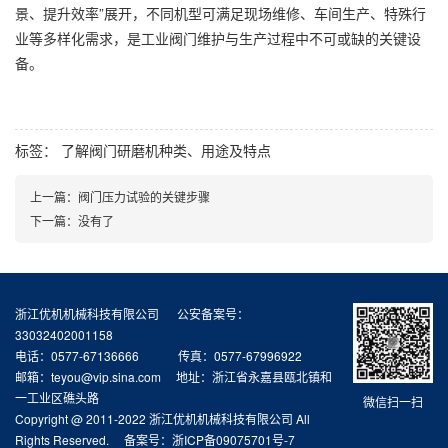
景、提升效率”展开，不同机型可满足现场维修、车间生产、特殊行
业等多样化需求，是工业阀门维护与生产过程中不可或缺的关键设
备。
标签：
了解阀门研磨机种类、用途及特点
上一篇：
阀门压力试验的关键步骤
下一篇：
没有了
浙江优机机械科技有限公司
，
,
公安备案号：
33032402001158
电话：0577-67136666
，
，
，
传真：0577-67996922
邮箱：teyou@vip.sina.com
，
地址：浙江省永嘉县瓯北镇和
一工业区礁头路
微信扫一扫
Copyright @ 2011-2022 浙江优机机械科技有限公司 All
Rights Reserved.
，
备案号：
浙ICP备09075701号-7