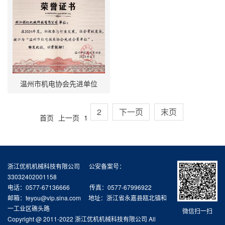
温州市机电协会先进单位
2
下一页
末页
首页
上一页
1
浙江优机机械科技有限公司
，
,
公安备案号：
33032402001158
电话：0577-67136666
，
，
，
传真：0577-67996922
邮箱：teyou@vip.sina.com
，
地址：浙江省永嘉县瓯北镇和
一工业区礁头路
微信扫一扫
Copyright @ 2011-2022 浙江优机机械科技有限公司 All