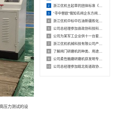
浙江优机主起草的团体标准《阀门密封性能试验台》通过立项评审
2
“寻中替欧”俄知名阀企东方阀门股份技术总监Dmitrii先生
3
浙江优机中标中石油新疆炼化建设集团阀门试验校验项目
4
公司总经理参加县政协科技科协界别青山湖科技城学习调研活动
5
公司为某军工企业供十一台套阀门试验台和密封研磨设备
6
浙江优机机械科技有限公司产品登上年度温州好
7
了解阀门研磨机的种类、用途及特点
8
公司柔性触磨研磨机获发明专利授权
9
公司总经理参加瓯北街道政协工作联络处庆祝共产党成立102周年
10
行高压力测试的设