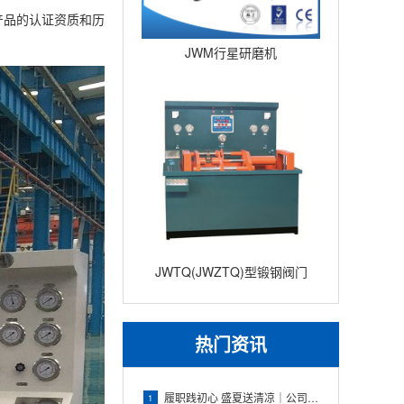
产品的认证资质和历
JWM行星研磨机
JWTQ(JWZTQ)型锻钢阀门
试验台，锻钢阀门测试机
热门资讯
履职践初心 盛夏送清凉｜公司联动政协委员工作室慰问瓯北消防“
1